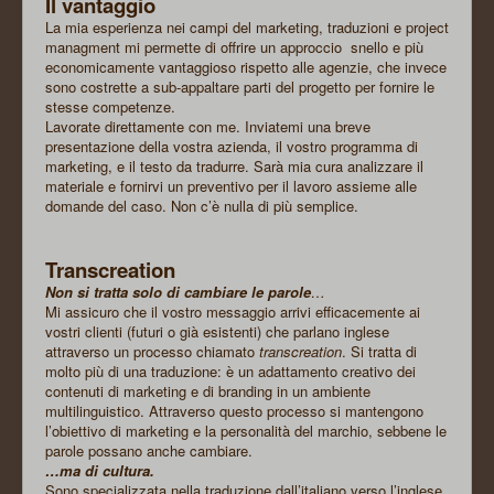
Il vantaggio
La mia esperienza nei campi del marketing, traduzioni e project
managment mi permette di offrire un approccio
snello e più
economicamente vantaggioso rispetto alle agenzie, che invece
sono costrette a sub-appaltare parti del progetto per fornire le
stesse competenze.
Lavorate direttamente con me. Inviatemi una breve
presentazione della vostra azienda, il vostro programma di
marketing, e il testo da tradurre. Sarà mia cura analizzare il
materiale e fornirvi un preventivo per il lavoro assieme alle
domande del caso. Non c’è nulla di più semplice.
Transcreation
Non si tratta solo di cambiare le parole
…
Mi assicuro che il vostro messaggio arrivi efficacemente ai
vostri clienti (futuri o già esistenti) che parlano inglese
attraverso un processo chiamato
transcreation
. Si tratta di
molto più di una traduzione: è un adattamento creativo dei
contenuti di marketing e di branding in un ambiente
multilinguistico. Attraverso questo processo si mantengono
l’obiettivo di marketing e la personalità del marchio, sebbene le
parole possano anche cambiare.
…ma di cultura.
Sono specializzata nella traduzione dall’italiano verso l’inglese.