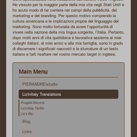
Ho vissuto per la maggior parte della mia vita negli Stati Uniti e
ho avuto modo di far carriera nei campi della pubblicità, del
marketing e del branding. Per questo motivo comprendo la
cultura americana e le implicazioni proprie del linguaggio del
marketing. Sono molto fortunata da avere l’opportunità di
vivere nella nazione della mia lingua sorgente, l’Italia. Pertanto,
dopo molti anni di vita quotidiana e lavorativa assieme ai miei
colleghi italiani, ai miei amici e alla mia famiglia, sono in grado
di discernere i significati nascosti e le sfumature di un testo
italiano e farli risaltare nel vostro mercato target in inglese.
Main Menu
PIERANDREIstudio
LizInItaly Translations
Progetti Recenti
LizInItaly Tariffe
Liz's Bio
Blog
Links