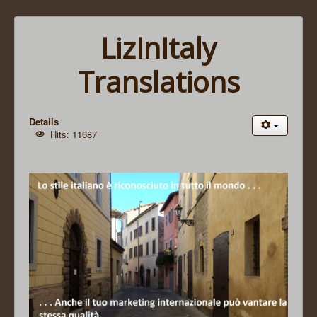
LizInItaly
Translations
Details
Hits: 11687